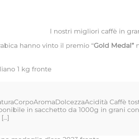
I nostri migliori caffè in gra
bica hanno vinto il premio “
Gold Medal”
n
uraCorpoAromaDolcezzaAcidità Caffè tostato 
sponibile in sacchetto da 1000g in grani co
..]