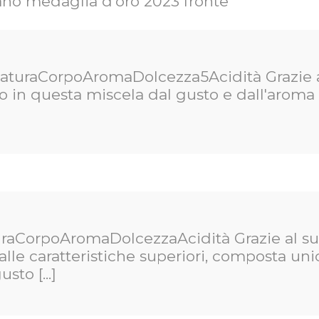
taturaCorpoAromaDolcezza5Acidità Grazie al
 in questa miscela dal gusto e dall'aroma in
uraCorpoAromaDolcezzaAcidità Grazie al suo
alle caratteristiche superiori, composta un
to [...]