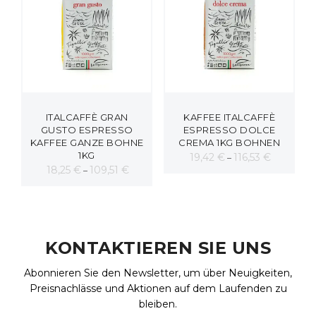
ITALCAFFÈ GRAN
KAFFEE ITALCAFFÈ
GUSTO ESPRESSO
ESPRESSO DOLCE
KAFFEE GANZE BOHNE
CREMA 1KG BOHNEN
1KG
spanne:
Preisspann
19,42
€
116,53
€
–
Preisspanne:
18,25
€
109,51
€
 €
–
19,42 €
18,25 €
bis
bis
9 €
116,53 €
109,51 €
KONTAKTIEREN SIE UNS
Abonnieren Sie den Newsletter, um über Neuigkeiten,
Preisnachlässe und Aktionen auf dem Laufenden zu
bleiben.