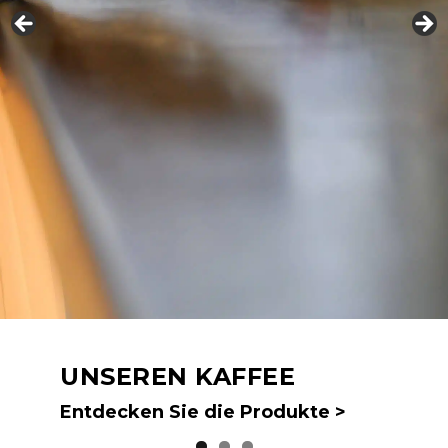
UNSEREN KAFFEE
UNSER GEBIET
DIE KAFFEERÖSTEREI
Entdecken Sie die Produkte >
Weitere Informationen >
Weitere Informationen>