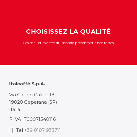
CHOISISSEZ LA QUALITÉ
Les meilleurs cafés du monde présents sur nos terres
Italcaffè S.p.A.
Via Galileo Galilei, 18
19020 Ceparana (SP)
Italia
P.IVA IT00071540116
Tel
+39 0187 933711