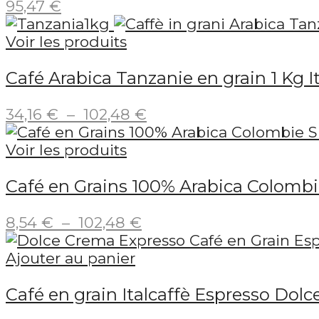
95,47
€
Voir les produits
Café Arabica Tanzanie en grain 1 Kg I
Plage
34,16
€
–
102,48
€
de
prix :
Voir les produits
34,16 €
Café en Grains 100% Arabica Colombie
à
102,48 €
Plage
8,54
€
–
102,48
€
de
prix :
Ajouter au panier
8,54 €
Café en grain Italcaffè Espresso Dolc
à
102,48 €