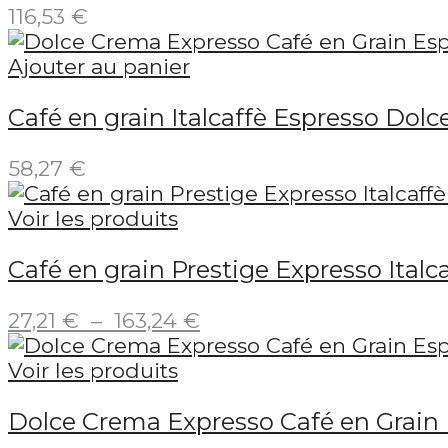
116,53
€
Ajouter au panier
Café en grain Italcaffè Espresso Dolc
58,27
€
Voir les produits
Café en grain Prestige Expresso Italc
Plage
27,21
€
–
163,24
€
de
prix :
Voir les produits
27,21 €
Dolce Crema Expresso Café en Grain E
à
163,24 €