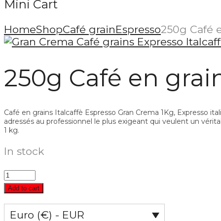
Mini Cart
Home
Shop
Café grain
Espresso
250g Café e
250g Café en grai
Café en grains Italcaffè Espresso Gran Crema 1Kg, Expresso ital
adressés au professionnel le plus exigeant qui veulent un vérit
1 kg.
In stock
Add to cart
Euro (€) - EUR