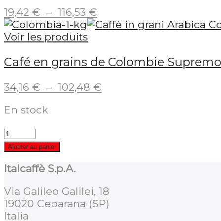
Plage
19,42
€
–
116,53
€
de
prix :
Voir les produits
19,42 €
Café en grains de Colombie Supremo 
à
116,53 €
Plage
34,16
€
–
102,48
€
de
En stock
prix :
34,16 €
à
102,48 €
Ajouter au panier
Italcaffè S.p.A.
Via Galileo Galilei, 18
19020 Ceparana (SP)
Italia