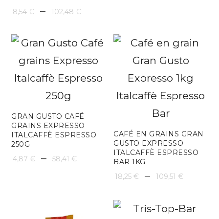
Plage
de
–
8,54
€
102,48
€
de
prix :
prix :
27,21 €
8,54 €
à
à
163,24
102,48 €
GRAN GUSTO CAFÉ
GRAINS EXPRESSO
CAFÉ EN GRAINS GRAN
ITALCAFFÈ ESPRESSO
GUSTO EXPRESSO
250G
ITALCAFFÈ ESPRESSO
Plage
–
4,87
€
58,41
€
BAR 1KG
de
Plage
–
18,25
€
109,51
€
prix :
de
4,87 €
prix :