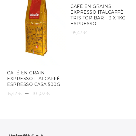
à
18,25 €
CAFÉ EN GRAINS
EXPRESSO ITALCAFFÈ
58,41 €
à
TRIS TOP BAR – 3 X 1KG
ESPRESSO
109,51 
95,47
€
CAFÉ EN GRAIN
EXPRESSO ITALCAFFÈ
ESPRESSO CASA 500G
Plage
–
8,42
€
101,02
€
de
prix :
8,42 €
Italcaffè S.p.A.