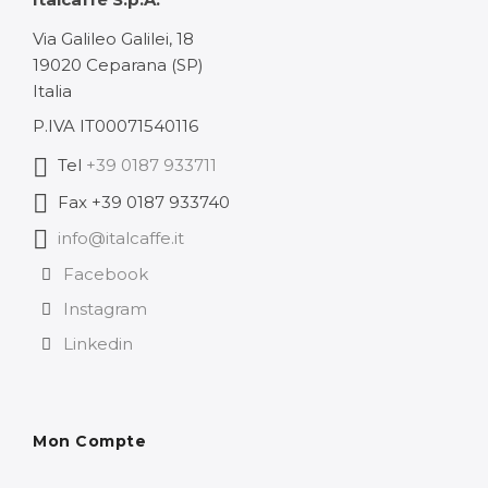
à
101,02 €
Via Galileo Galilei, 18
19020 Ceparana (SP)
Italia
P.IVA IT00071540116
Tel
+39 0187 933711
Fax +39 0187 933740
info@italcaffe.it
Facebook
Instagram
Linkedin
Mon Compte