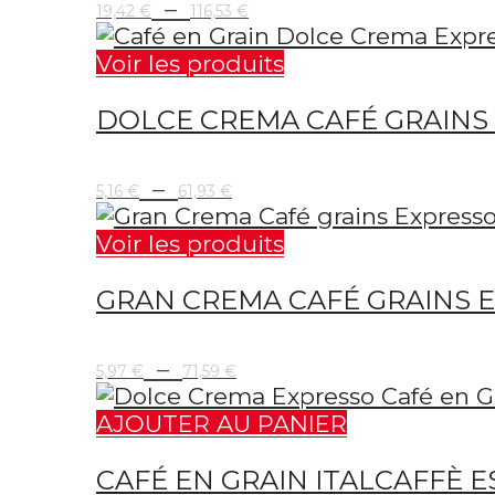
Plage
–
19,42
€
116,53
€
de
prix :
Voir les produits
19,42 €
DOLCE CREMA CAFÉ GRAINS 
à
116,53 €
Plage
–
5,16
€
61,93
€
de
prix :
Voir les produits
5,16 €
GRAN CREMA CAFÉ GRAINS E
à
61,93 €
Plage
–
5,97
€
71,59
€
de
prix :
AJOUTER AU PANIER
5,97 €
CAFÉ EN GRAIN ITALCAFFÈ E
à