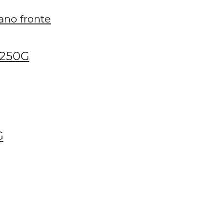
 250G
G