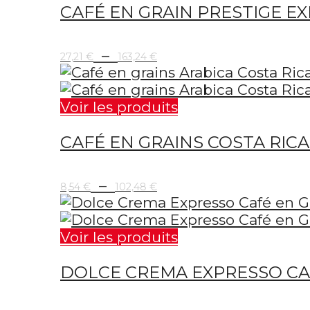
CAFÉ EN GRAIN PRESTIGE E
185,93 €
Plage
–
27,21
€
163,24
€
de
prix :
27,21 €
Voir les produits
à
CAFÉ EN GRAINS COSTA RICA
163,24 €
Plage
–
8,54
€
102,48
€
de
prix :
8,54 €
Voir les produits
à
DOLCE CREMA EXPRESSO CAF
102,48 €