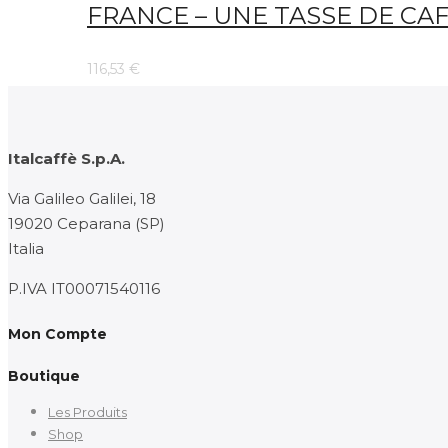
71,59 €
FRANCE – UNE TASSE DE CA
116,53
€
Italcaffè S.p.A.
Via Galileo Galilei, 18
19020 Ceparana (SP)
Italia
P.IVA IT00071540116
Mon Compte
Boutique
Les Produits
Shop