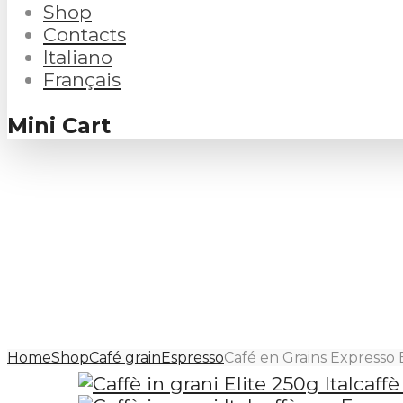
Shop
Contacts
Italiano
Français
Mini Cart
Home
Shop
Café grain
Espresso
Café en Grains Expresso 