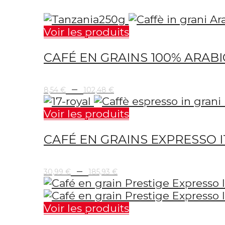
Voir les produits
CAFÉ EN GRAINS 100% ARAB
Plage
–
8,54
€
102,48
€
de
prix :
Voir les produits
8,54 €
CAFÉ EN GRAINS EXPRESSO 
à
102,48 €
Plage
–
30,99
€
185,93
€
de
prix :
30,99 €
Voir les produits
à