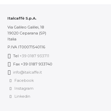
prix :
42,70 €
à
Italcaffè S.p.A.
85,40 €
Via Galileo Galilei, 18
19020 Ceparana (SP)
Italia
P.IVA IT00071540116
Tel
+39 0187 933711
Fax +39 0187 933740
info@italcaffe.it
Facebook
Instagram
Linkedin