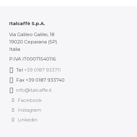
prix :
42,70 €
à
Italcaffè S.p.A.
85,40 €
Via Galileo Galilei, 18
19020 Ceparana (SP)
Italia
P.IVA IT00071540116
Tel
+39 0187 933711
Fax +39 0187 933740
info@italcaffe.it
Facebook
Instagram
Linkedin