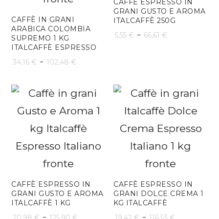
102,48 €
CAFFÈ ESPRESSO IN
GRANI GUSTO E AROMA
CAFFÈ IN GRANI
ITALCAFFÈ 250G
ARABICA COLOMBIA
Fascia
-
5,55
€
66,61
€
SUPREMO 1 KG
ITALCAFFÈ ESPRESSO
di
Fascia
-
34,16
€
102,48
€
prezzo:
di
da
prezzo:
5,55 €
da
a
34,16 €
66,61 €
a
102,48 €
CAFFÈ ESPRESSO IN
CAFFÈ ESPRESSO IN
GRANI GUSTO E AROMA
GRANI DOLCE CREMA 1
ITALCAFFÈ 1 KG
KG ITALCAFFÈ
Fascia
Fascia
-
-
20,98
€
125,90
€
19,42
€
116,53
€