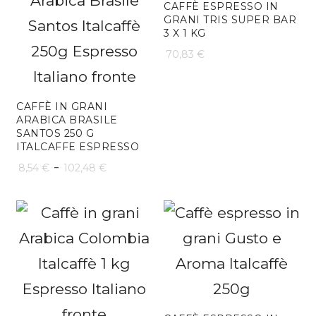
102,48 
da
CAFFÈ ESPRESSO IN
GRANI TRIS SUPER BAR
8,54 €
3 X 1 KG
a
70,83
€
102,48 €
CAFFÈ IN GRANI
ARABICA BRASILE
SANTOS 250 G
ITALCAFFE ESPRESSO
Fascia
-
8,54
€
102,48
€
di
prezzo:
da
8,54 €
a