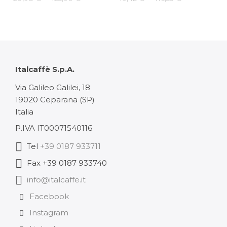
di
di
prezzo:
prezzo:
da
da
20,98 €
19,42 €
Italcaffè S.p.A.
a
a
Via Galileo Galilei, 18
19020 Ceparana (SP)
125,90 €
116,53 €
Italia
P.IVA IT00071540116
Tel
+39 0187 933711
Fax +39 0187 933740
info@italcaffe.it
Facebook
Instagram