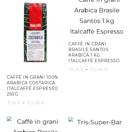
CAFFÈ IN GRANI
BRASILE SANTOS
ARABICA 1 KG
ITALCAFFÈ ESPRESSO
Fascia
-
34,16
€
102,48
€
CAFFÈ IN GRANI 100%
di
ARABICA COSTARICA
ITALCAFFÈ ESPRESSO
prezzo:
250G
da
Fascia
-
8,54
€
102,48
€
34,16 €
di
a
prezzo: