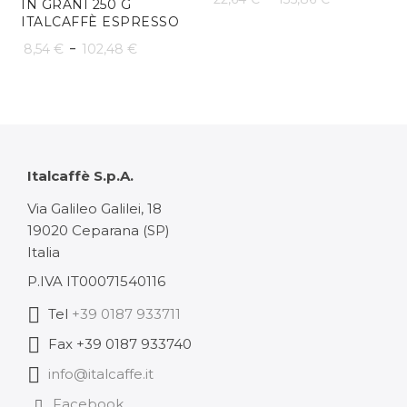
IN GRANI 250 G
ITALCAFFÈ ESPRESSO
di
Fascia
-
8,54
€
102,48
€
prezzo:
di
da
prezzo:
22,64 €
da
a
8,54 €
Italcaffè S.p.A.
135,86 €
a
Via Galileo Galilei, 18
19020 Ceparana (SP)
102,48 €
Italia
P.IVA IT00071540116
Tel
+39 0187 933711
Fax +39 0187 933740
info@italcaffe.it
Facebook