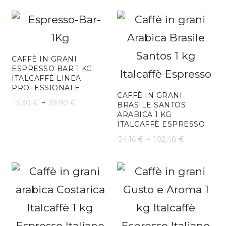
prezzo:
di
da
prezzo:
18,25 €
da
a
4,87 €
CAFFÈ IN GRANI
ESPRESSO BAR 1 KG
109,51 €
a
ITALCAFFÈ LINEA
PROFESSIONALE
58,41 €
CAFFÈ IN GRANI
Fascia
-
13,30
€
39,90
€
BRASILE SANTOS
ARABICA 1 KG
di
ITALCAFFÈ ESPRESSO
prezzo:
Fascia
-
34,16
€
102,48
€
da
di
13,30 €
prezzo:
a
da
39,90 €
34,16 €