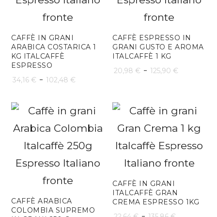
a
102,48 
CAFFÈ IN GRANI
CAFFÈ ESPRESSO IN
ARABICA COSTARICA 1
GRANI GUSTO E AROMA
KG ITALCAFFÈ
ITALCAFFÈ 1 KG
ESPRESSO
Fascia
-
20,98
€
125,90
€
Fascia
-
34,16
€
102,48
€
di
di
prezzo:
prezzo:
da
da
20,98 €
34,16 €
a
a
125,90 
102,48 €
CAFFÈ IN GRANI
ITALCAFFÈ GRAN
CAFFÈ ARABICA
CREMA ESPRESSO 1KG
COLOMBIA SUPREMO
Fascia
-
22,64
€
135,86
€