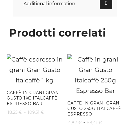
Additional information
Prodotti correlati
CAFFÈ IN GRANI GRAN
GUSTO 1KG ITALCAFFÈ
CAFFÈ IN GRANI GRAN
ESPRESSO BAR
GUSTO 250G ITALCAFFÈ
Fascia
-
18,25
€
109,51
€
ESPRESSO
di
Fascia
-
4,87
€
58,41
€