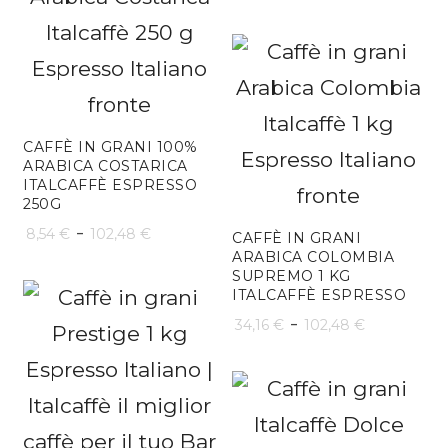
di
prezzo:
da
8,54 €
CAFFÈ IN GRANI 100%
a
ARABICA COSTARICA
ITALCAFFÈ ESPRESSO
102,48 €
250G
Fascia
-
8,54
€
102,48
€
CAFFÈ IN GRANI
ARABICA COLOMBIA
di
SUPREMO 1 KG
ITALCAFFÈ ESPRESSO
prezzo:
Fascia
-
34,16
€
102,48
€
da
di
8,54 €
prezzo:
a
da
102,48 €