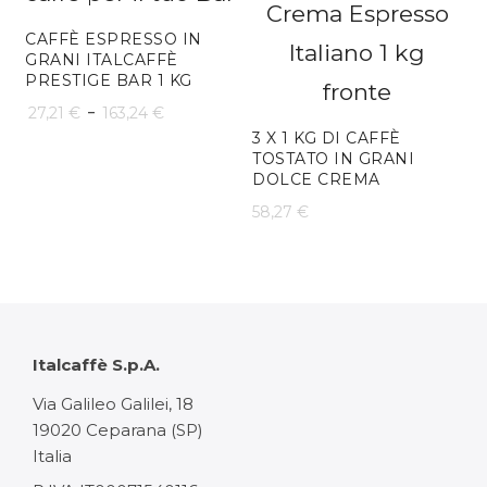
34,16 €
CAFFÈ ESPRESSO IN
a
GRANI ITALCAFFÈ
PRESTIGE BAR 1 KG
102,48 
Fascia
-
27,21
€
163,24
€
3 X 1 KG DI CAFFÈ
di
TOSTATO IN GRANI
DOLCE CREMA
prezzo:
58,27
€
da
27,21 €
a
163,24 €
Italcaffè S.p.A.
Via Galileo Galilei, 18
19020 Ceparana (SP)
Italia