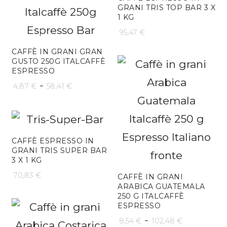
GRANI TRIS TOP BAR 3 X
1 KG
95,47
€
CAFFÈ IN GRANI GRAN
GUSTO 250G ITALCAFFÈ
ESPRESSO
Fascia
-
4,87
€
58,41
€
di
prezzo:
da
CAFFÈ ESPRESSO IN
GRANI TRIS SUPER BAR
4,87 €
3 X 1 KG
a
70,83
€
CAFFÈ IN GRANI
ARABICA GUATEMALA
58,41 €
250 G ITALCAFFÈ
ESPRESSO
Fascia
-
8,54
€
102,48
€