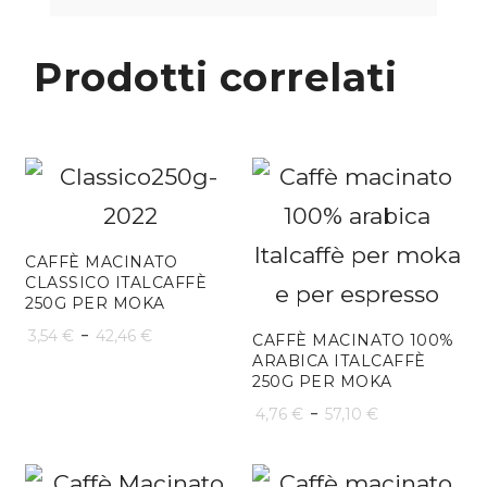
Prodotti correlati
CAFFÈ MACINATO
CLASSICO ITALCAFFÈ
250G PER MOKA
Fascia
-
3,54
€
42,46
€
CAFFÈ MACINATO 100%
ARABICA ITALCAFFÈ
di
250G PER MOKA
prezzo:
Fascia
-
4,76
€
57,10
€
da
di