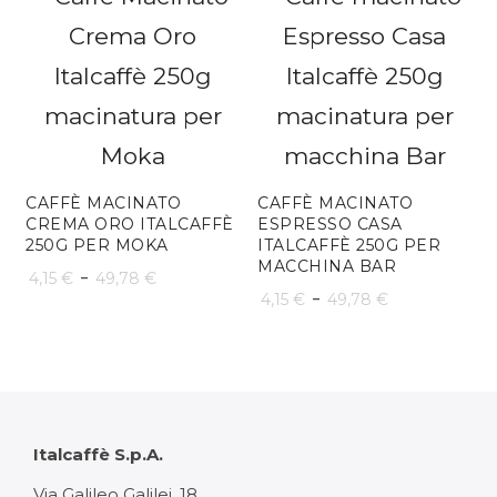
3,54 €
prezzo:
a
da
42,46 €
4,76 €
a
57,10 €
CAFFÈ MACINATO
CAFFÈ MACINATO
CREMA ORO ITALCAFFÈ
ESPRESSO CASA
250G PER MOKA
ITALCAFFÈ 250G PER
MACCHINA BAR
Fascia
-
4,15
€
49,78
€
Fascia
-
4,15
€
49,78
€
di
di
prezzo:
prezzo:
da
da
4,15 €
4,15 €
Italcaffè S.p.A.
a
a
Via Galileo Galilei, 18