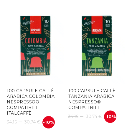
di
prezzo:
prezzo:
da
da
42,70 €
48,19 €
a
a
85,40 €
96,38 €
100 CAPSULE CAFFÈ
100 CAPSULE CAFFÈ
ARABICA COLOMBIA
TANZANIA ARABICA
NESPRESSO®
NESPRESSO®
COMPATIBILI
COMPATIBILI
ITALCAFFÈ
–
34,16
30,74
€
-10%
–
34,16
30,74
€
-10%