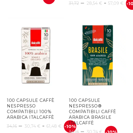
Fas
–
-
31,72
28,54
€
57,09
€
-1
di
pre
da
28
a
57
100 CAPSULE CAFFÈ
100 CAPSULE
NESPRESSO
NESPRESSO®
COMPATIBILI 100%
COMPATIBILI CAFFÈ
ARABICA ITALCAFFÈ
ARABICA BRASILE
ITALCAFFÈ
Fascia
–
-
34,16
30,74
€
61,48
€
-10%
–
34,16
30,74
€
-10%