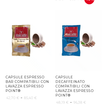
di
prezzo:
da
30,74 €
a
61,48 €
CAPSULE ESPRESSO
CAPSULE
BAR COMPATIBILI CON
DECAFFEINATO
LAVAZZA ESPRESSO
COMPATIBILI CON
POINT®
LAVAZZA ESPRESSO
POINT®
Fascia
-
42,70
€
85,40
€
Fascia
-
48,19
€
96,38
€
di