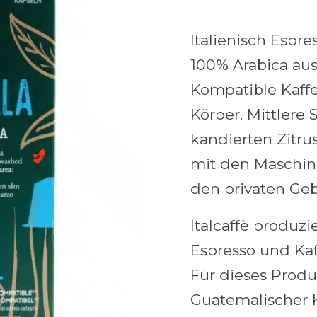
Italienisch Espre
100% Arabica au
Kompatible Kaff
Körper. Mittlere
kandierten Zitru
mit den Maschin
den privaten Geb
Italcaffè produz
Espresso und Kaf
Für dieses Produ
Guatemalischer K