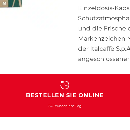
Einzeldosis-Kaps
Schutzatmosphär
und die Frische 
Markenzeichen Ne
der Italcaffè S.p
angeschlossenen
BESTELLEN SIE ONLINE
24 Stunden am Tag