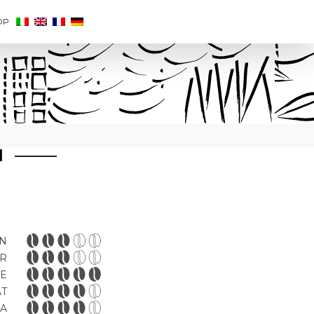
OP
N
N
R
E
ÄT
A