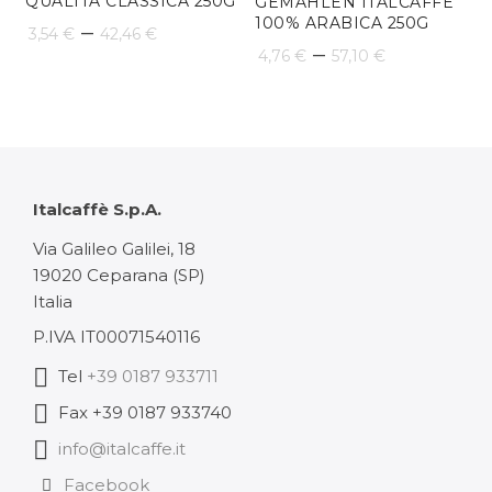
QUALITÀ CLASSICA 250G
GEMAHLEN ITALCAFFÈ
100% ARABICA 250G
Preisspanne:
–
3,54
€
42,46
€
Preisspa
–
4,76
€
57,10
€
3,54 €
4,76 €
bis
bis
42,46 €
57,10 €
Italcaffè S.p.A.
Via Galileo Galilei, 18
19020 Ceparana (SP)
Italia
P.IVA IT00071540116
Tel
+39 0187 933711
Fax +39 0187 933740
info@italcaffe.it
Facebook