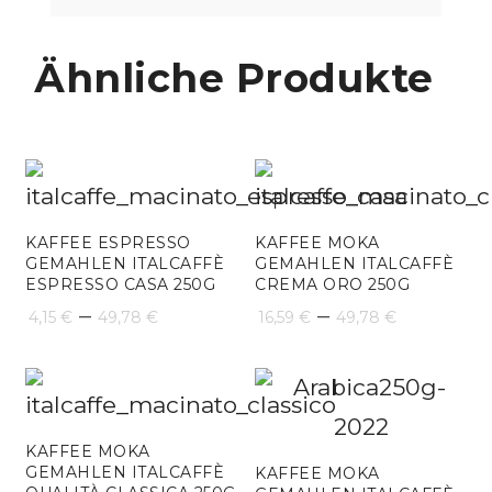
Ähnliche Produkte
KAFFEE ESPRESSO
KAFFEE MOKA
GEMAHLEN ITALCAFFÈ
GEMAHLEN ITALCAFFÈ
ESPRESSO CASA 250G
CREMA ORO 250G
Preisspanne:
Preissp
–
–
4,15
€
49,78
€
16,59
€
49,78
€
4,15 €
16,59 €
bis
bis
49,78 €
49,78 €
KAFFEE MOKA
GEMAHLEN ITALCAFFÈ
KAFFEE MOKA