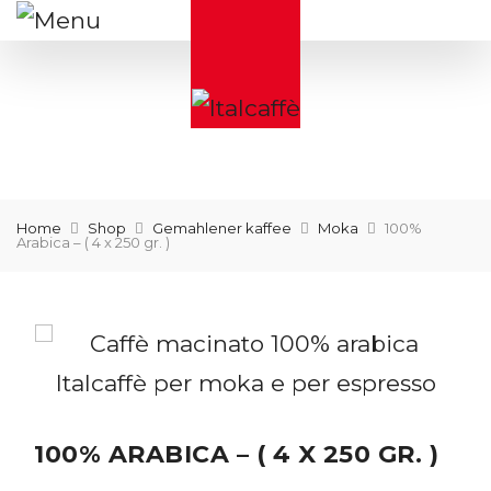
Home
Shop
Gemahlener kaffee
Moka
100%
Arabica – ( 4 x 250 gr. )
100% ARABICA – ( 4 X 250 GR. )