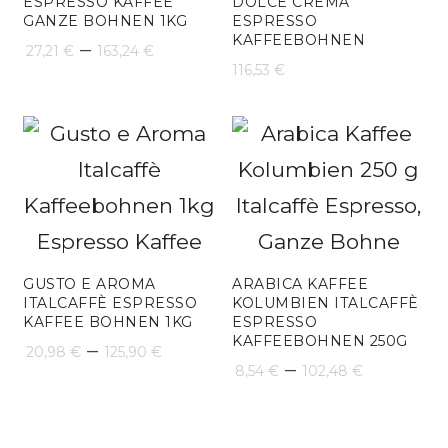
ESPRESSO KAFFEE
DOLCE CREMA
GANZE BOHNEN 1KG
ESPRESSO
KAFFEEBOHNEN
Preisspanne:
–
27,21
€
163,24
€
116,53
€
27,21 €
bis
163,24 €
GUSTO E AROMA
ARABICA KAFFEE
ITALCAFFÈ ESPRESSO
KOLUMBIEN ITALCAFFÈ
KAFFEE BOHNEN 1KG
ESPRESSO
KAFFEEBOHNEN 250G
Preisspanne:
–
20,98
€
125,90
€
Preissp
–
8,54
€
102,48
€
20,98 €
8,54 €
bis
bis