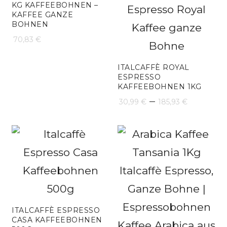
KG KAFFEEBOHNEN –
KAFFEE GANZE
BOHNEN
70,83
€
ITALCAFFÈ ROYAL
ESPRESSO
KAFFEEBOHNEN 1KG
Preissp
–
30,99
€
185,93
€
30,99 €
bis
185,93 
ITALCAFFÈ ESPRESSO
CASA KAFFEEBOHNEN