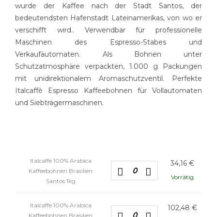
wurde der Kaffee nach der Stadt Santos, der
bedeutendsten Hafenstadt Lateinamerikas, von wo er
verschifft wird.. Verwendbar für professionelle
Maschinen des Espresso-Stabes und
Verkaufäutomaten. Als Bohnen unter
Schutzatmosphäre verpackten, 1.000 g Packungen
mit unidirektionalem Aromaschutzventil. Perfekte
Italcaffè
Espresso Kaffeebohnen für Vollautomaten
und Siebträgermaschinen.
Italcaffe 100% Arabica
34,16
€
Kaffeebohnen Brasilien
Vorrätig
Santos 1kg
Italcaffe 100% Arabica
102,48
€
Kaffeebohnen Brasilien