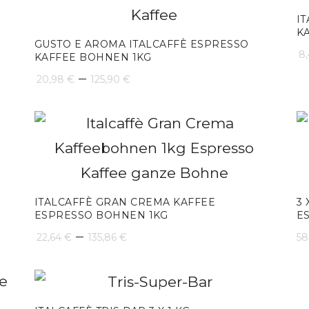
I
K
GUSTO E AROMA ITALCAFFÈ ESPRESSO
8
KAFFEE BOHNEN 1KG
Preisspanne:
–
20,98
€
125,90
€
20,98 €
bis
125,90 €
ITALCAFFÈ GRAN CREMA KAFFEE
3 
ESPRESSO BOHNEN 1KG
E
Preisspanne:
–
22,64
€
135,86
€
58
22,64 €
bis