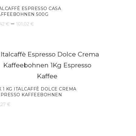
TALCAFFÈ ESPRESSO CASA
AFFEEBOHNEN 500G
Preisspanne:
–
,42
€
101,02
€
8,42 €
bis
101,02 €
X 1 KG ITALCAFFÈ DOLCE CREMA
SPRESSO KAFFEEBOHNEN
,27
€