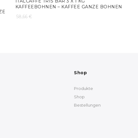
135,86 €
ITALCAFFÈ TRIS BAR 3 X 1 KG
KAFFEEBOHNEN – KAFFEE GANZE BOHNEN
ZE
58,66
€
Shop
Produkte
Shop
Bestellungen