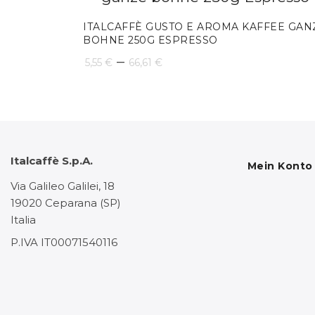
ITALCAFFÈ GUSTO E AROMA KAFFEE GAN
BOHNE 250G ESPRESSO
Preisspanne:
–
5,55
€
66,61
€
5,55 €
bis
66,61 €
Italcaffè S.p.A.
Mein Konto
Via Galileo Galilei, 18
19020 Ceparana (SP)
Italia
P.IVA IT00071540116