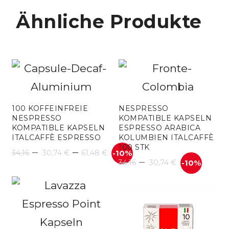
Ähnliche Produkte
100 KOFFEINFREIE
NESPRESSO
NESPRESSO
KOMPATIBLE KAPSELN
KOMPATIBLE KAPSELN
ESPRESSO ARABICA
ITALCAFFÈ ESPRESSO
KOLUMBIEN ITALCAFFÈ
100 STK
Preisspanne:
–
–
34,16
30,74
€
61,48
€
-10%
–
34,16
30,74
€
-10%
30,74 €
bis
61,48 €