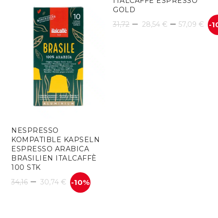
ITALCAFFÈ ESPRESSO
GOLD
Pr
–
–
31,72
28,54
€
57,09
€
-1
28
bis
57
NESPRESSO
KOMPATIBLE KAPSELN
ESPRESSO ARABICA
BRASILIEN ITALCAFFÈ
100 STK
–
34,16
30,74
€
-10%