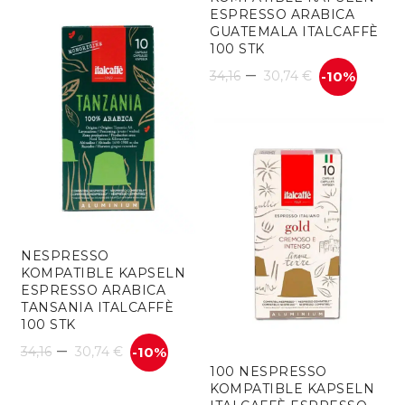
ESPRESSO ARABICA
bis
GUATEMALA ITALCAFFÈ
100 STK
85,40 €
–
34,16
30,74
€
-10%
NESPRESSO
KOMPATIBLE KAPSELN
ESPRESSO ARABICA
TANSANIA ITALCAFFÈ
100 STK
–
34,16
30,74
€
-10%
100 NESPRESSO
KOMPATIBLE KAPSELN