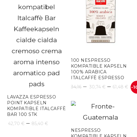
100 NESPRESSO
KOMPATIBLE KAPSELN
100% ARABICA
ITALCAFFÈ ESPRESSO
Pr
–
–
34,16
30,74
€
61,48
€
-1
30
LAVAZZA ESPRESSO
POINT KAPSELN
bis
KOMPATIBLE ITALCAFFÈ
BAR 100 STK
61
Preisspanne:
–
42,70
€
85,40
€
NESPRESSO
42,70 €
KOMPATIBLE KAPSELN