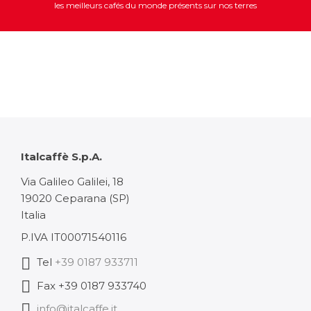
les meilleurs cafés du monde présents sur nos terres
Italcaffè S.p.A.
Via Galileo Galilei, 18
19020 Ceparana (SP)
Italia
P.IVA IT00071540116
Tel
+39 0187 933711
Fax +39 0187 933740
info@italcaffe.it