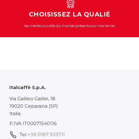
CHOISISSEZ LA QUALIÉ
les meilleurs cafés du monde présents sur nos terres
Italcaffè S.p.A.
Via Galileo Galilei, 18
19020 Ceparana (SP)
Italia
P.IVA IT00071540116
Tel
+39 0187 933711