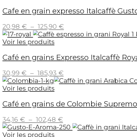
Cafe en grain expresso Italcaffè Gus
Plage
20,98
€
–
125,90
€
de
prix :
Voir les produits
20,98 €
Café en grains Expresso Italcaffè Roy
à
125,90 €
Plage
30,99
€
–
185,93
€
de
prix :
Voir les produits
30,99 €
Café en grains de Colombie Supremo 
à
185,93 €
Plage
34,16
€
–
102,48
€
de
prix :
Voir les produits