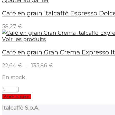
Ajouter au panier
34,16 €
Café en grain Italcaffè Espresso Dolc
à
102,48 €
58,27
€
Voir les produits
Café en grain Gran Crema Expresso It
Plage
22,64
€
–
135,86
€
de
En stock
prix :
22,64 €
à
135,86 €
Ajouter au panier
Italcaffè S.p.A.