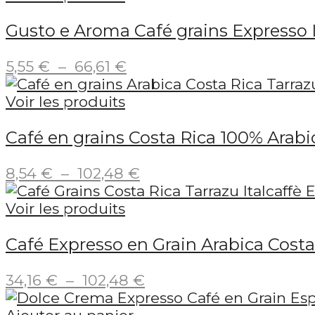
34,16 €
Gusto e Aroma Café grains Expresso 
à
102,48 €
Plage
5,55
€
–
66,61
€
de
prix :
Voir les produits
5,55 €
Café en grains Costa Rica 100% Arabi
à
66,61 €
Plage
8,54
€
–
102,48
€
de
prix :
Voir les produits
8,54 €
Café Expresso en Grain Arabica Costa 
à
102,48 €
Plage
34,16
€
–
102,48
€
de
prix :