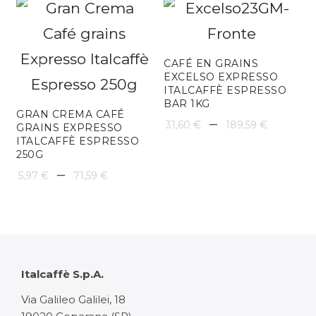
à
61,93 €
CAFÉ EN GRAINS
EXCELSO EXPRESSO
ITALCAFFÈ ESPRESSO
BAR 1KG
GRAN CREMA CAFÉ
Plage
–
31,60
€
189,59
€
GRAINS EXPRESSO
ITALCAFFÈ ESPRESSO
de
250G
Plage
prix :
–
5,97
€
71,59
€
de
31,60 
prix :
à
5,97 €
189,59
à
Italcaffè S.p.A.
71,59 €
Via Galileo Galilei, 18