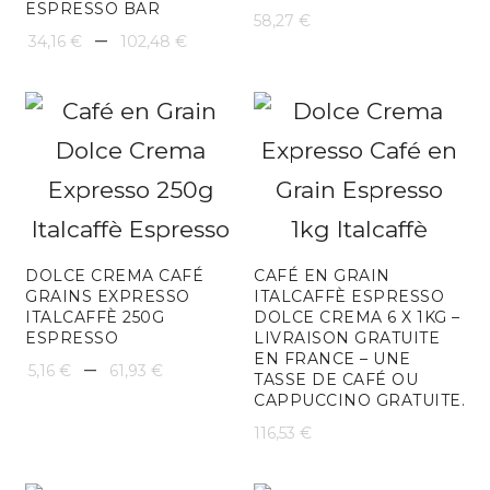
ESPRESSO BAR
58,27
€
Plage
–
34,16
€
102,48
€
de
prix :
34,16 €
à
102,48 €
DOLCE CREMA CAFÉ
CAFÉ EN GRAIN
GRAINS EXPRESSO
ITALCAFFÈ ESPRESSO
ITALCAFFÈ 250G
DOLCE CREMA 6 X 1KG –
ESPRESSO
LIVRAISON GRATUITE
EN FRANCE – UNE
Plage
–
5,16
€
61,93
€
TASSE DE CAFÉ OU
CAPPUCCINO GRATUITE.
de
116,53
€
prix :
5,16 €