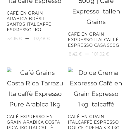
CAFÉ EN GRAIN
ARABICA BRÉSIL
SANTOS ITALCAFFÈ
ESPRESSO 1KG
CAFÉ EN GRAIN
Plage
–
34,16
€
102,48
€
EXPRESSO ITALCAFFÈ
ESPRESSO CASA 500G
de
Plage
–
8,42
€
101,02
€
prix :
de
34,16 €
prix :
à
8,42 €
102,48 €
à
101,02 
CAFÉ EXPRESSO EN
CAFÉ EN GRAIN
GRAIN ARABICA COSTA
ITALCAFFÈ ESPRESSO
RICA 1KG ITALCAFFÈ
DOLCE CREMA 3 X 1KG