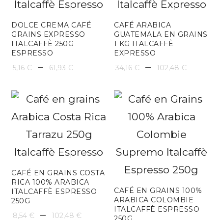
DOLCE CREMA CAFÉ
CAFÉ ARABICA
GRAINS EXPRESSO
GUATEMALA EN GRAINS
ITALCAFFÈ 250G
1 KG ITALCAFFÈ
ESPRESSO
EXPRESSO
Plage
Plage
–
–
5,16
€
61,93
€
34,16
€
102,48
€
de
de
prix :
prix :
5,16 €
34,16 
à
à
61,93 €
102,48
CAFÉ EN GRAINS COSTA
RICA 100% ARABICA
CAFÉ EN GRAINS 100%
ITALCAFFÈ ESPRESSO
ARABICA COLOMBIE
250G
ITALCAFFÈ ESPRESSO
Plage
–
8,54
€
102,48
€
250G