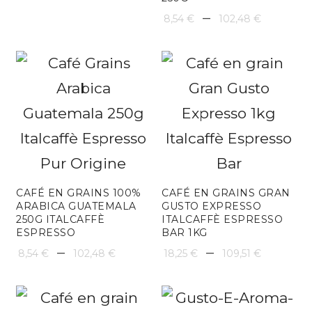
de
Plage
–
8,54
€
102,48
€
prix :
de
8,54 €
prix :
à
8,54 €
102,48 €
à
102,48
CAFÉ EN GRAINS 100%
CAFÉ EN GRAINS GRAN
ARABICA GUATEMALA
GUSTO EXPRESSO
250G ITALCAFFÈ
ITALCAFFÈ ESPRESSO
ESPRESSO
BAR 1KG
Plage
Plage
–
–
8,54
€
102,48
€
18,25
€
109,51
€
de
de
prix :
prix :