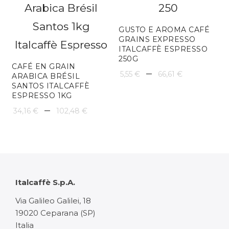
8,54 €
18,25 €
à
à
GUSTO E AROMA CAFÉ
GRAINS EXPRESSO
102,48 €
109,51 
ITALCAFFÈ ESPRESSO
250G
CAFÉ EN GRAIN
Plage
–
5,55
€
66,61
€
ARABICA BRÉSIL
SANTOS ITALCAFFÈ
de
ESPRESSO 1KG
Plage
prix :
–
34,16
€
102,48
€
de
5,55 €
prix :
à
34,16 €
66,61 €
à
Italcaffè S.p.A.
102,48 €
Via Galileo Galilei, 18
19020 Ceparana (SP)
Italia