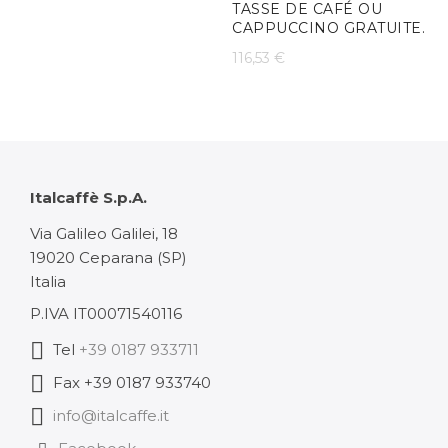
TASSE DE CAFÉ OU
CAPPUCCINO GRATUITE.
31,60 €
116,53
€
à
189,59 €
Italcaffè S.p.A.
Via Galileo Galilei, 18
19020 Ceparana (SP)
Italia
P.IVA IT00071540116
Tel
+39 0187 933711
Fax +39 0187 933740
info@italcaffe.it