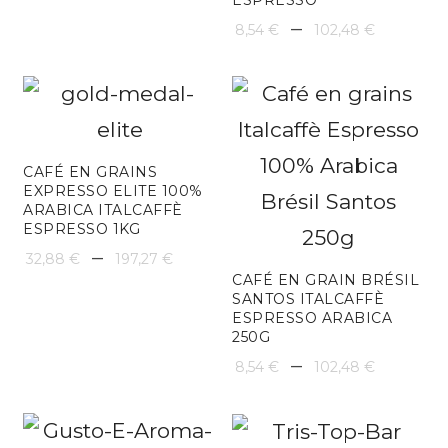
Plage
–
8,54
€
102,48
€
de
prix :
8,54 €
à
CAFÉ EN GRAINS
EXPRESSO ELITE 100%
102,48
ARABICA ITALCAFFÈ
ESPRESSO 1KG
Plage
–
32,88
€
197,27
€
CAFÉ EN GRAIN BRÉSIL
de
SANTOS ITALCAFFÈ
ESPRESSO ARABICA
prix :
250G
32,88 €
Plage
–
8,54
€
102,48
€
à
de
197,27 €
prix :