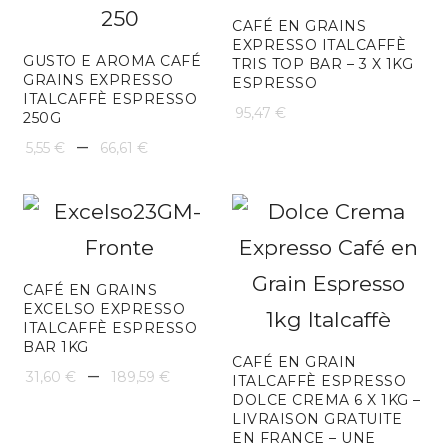
8,54 €
CAFÉ EN GRAINS
EXPRESSO ITALCAFFÈ
à
GUSTO E AROMA CAFÉ
TRIS TOP BAR – 3 X 1KG
GRAINS EXPRESSO
ESPRESSO
102,48
ITALCAFFÈ ESPRESSO
95,47
€
250G
Plage
–
5,55
€
66,61
€
de
prix :
5,55 €
à
CAFÉ EN GRAINS
EXCELSO EXPRESSO
66,61 €
ITALCAFFÈ ESPRESSO
BAR 1KG
CAFÉ EN GRAIN
Plage
–
31,60
€
189,59
€
ITALCAFFÈ ESPRESSO
DOLCE CREMA 6 X 1KG –
de
LIVRAISON GRATUITE
EN FRANCE – UNE
prix :