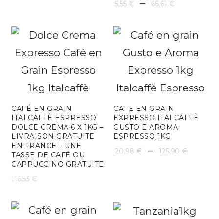
Plage
–
5,55
€
66,61
€
de
prix :
5,55 €
à
66,61 €
CAFÉ EN GRAIN
CAFE EN GRAIN
ITALCAFFÈ ESPRESSO
EXPRESSO ITALCAFFÈ
DOLCE CREMA 6 X 1KG –
GUSTO E AROMA
LIVRAISON GRATUITE
ESPRESSO 1KG
EN FRANCE – UNE
Plage
–
20,98
€
125,90
€
TASSE DE CAFÉ OU
CAPPUCCINO GRATUITE.
de
116,53
€
prix :
20,98