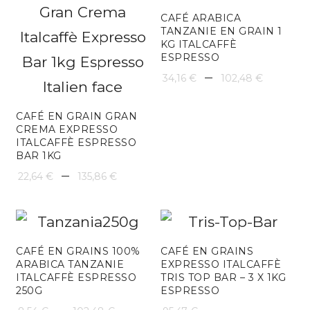
à
CAFÉ ARABICA
125,90
TANZANIE EN GRAIN 1
KG ITALCAFFÈ
ESPRESSO
Plage
–
34,16
€
102,48
€
de
CAFÉ EN GRAIN GRAN
prix :
CREMA EXPRESSO
ITALCAFFÈ ESPRESSO
34,16 
BAR 1KG
Plage
–
à
22,64
€
135,86
€
de
102,48
prix :
22,64 €
CAFÉ EN GRAINS 100%
CAFÉ EN GRAINS
ARABICA TANZANIE
EXPRESSO ITALCAFFÈ
à
ITALCAFFÈ ESPRESSO
TRIS TOP BAR – 3 X 1KG
250G
ESPRESSO
135,86 €
Plage
–