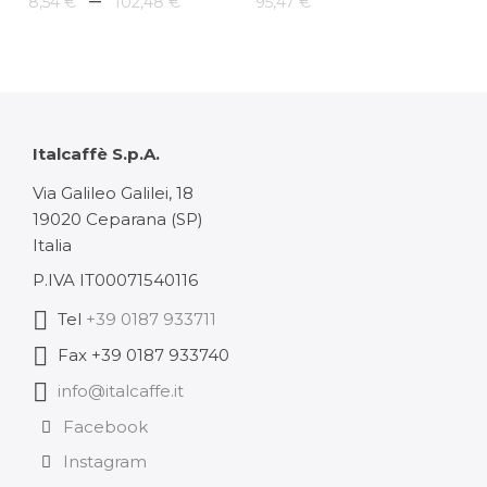
8,54
€
102,48
€
95,47
€
de
prix :
8,54 €
à
Italcaffè S.p.A.
102,48 €
Via Galileo Galilei, 18
19020 Ceparana (SP)
Italia
P.IVA IT00071540116
Tel
+39 0187 933711
Fax +39 0187 933740
info@italcaffe.it
Facebook
Instagram