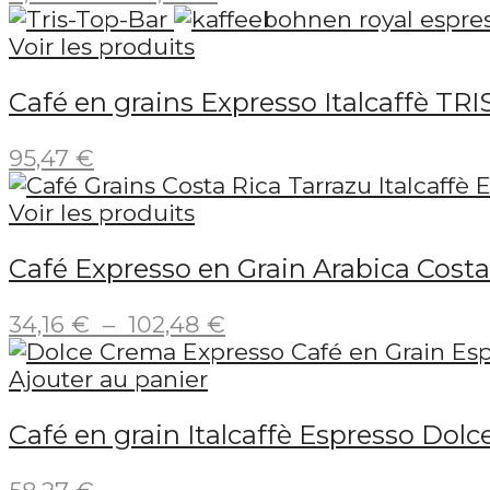
de
prix :
Voir les produits
8,54 €
Café en grains Expresso Italcaffè TR
à
102,48 €
95,47
€
Voir les produits
Café Expresso en Grain Arabica Costa 
Plage
34,16
€
–
102,48
€
de
prix :
Ajouter au panier
34,16 €
Café en grain Italcaffè Espresso Dolc
à
102,48 €