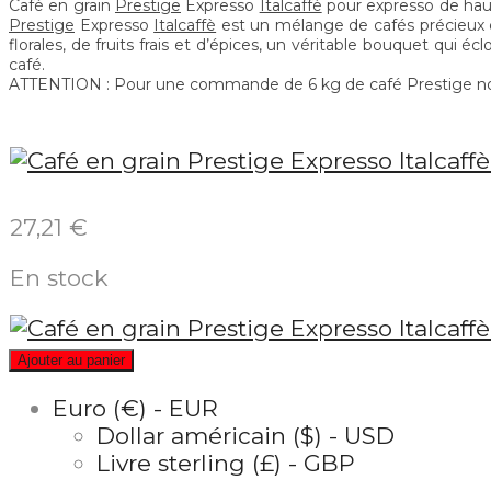
Café en grain
Prestige
Expresso
Italcaffè
pour expresso de haute
Prestige
Expresso
Italcaffè
est un mélange de cafés précieux don
florales, de fruits frais et d’épices, un véritable bouquet qui
café.
ATTENTION : Pour une commande de 6 kg de café
Prestige no
27,21
€
En stock
Ajouter au panier
Euro (€) - EUR
Dollar américain ($) - USD
Livre sterling (£) - GBP