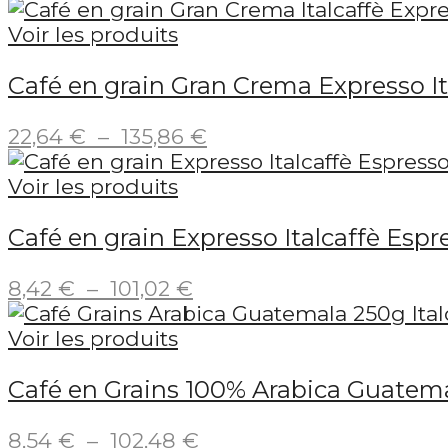
Voir les produits
Café en grain Gran Crema Expresso It
Plage
22,64
€
–
135,86
€
de
prix :
Voir les produits
22,64 €
Café en grain Expresso Italcaffè Esp
à
135,86 €
Plage
8,42
€
–
101,02
€
de
prix :
Voir les produits
8,42 €
Café en Grains 100% Arabica Guatema
à
101,02 €
Plage
8,54
€
–
102,48
€