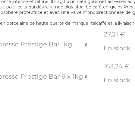
me intense et raffiné. Il s’agit d’un café gourmet adressés au pr
it pour celui qui désire le nec-plus-ultra. Le café en grains Pre
atmosphère protectrice et avec une valve monodirectionnelle de g
 porcelaine de haute qualité de marque Italcaffè et la livraison
27,21
€
spresso Prestige Bar 1kg
En stock
163,24
€
spresso Prestige Bar 6 x 1kg
En stock