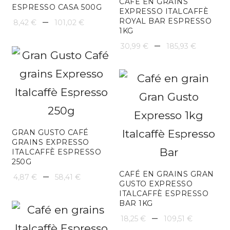
CAFÉ EN GRAINS
ESPRESSO CASA 500G
EXPRESSO ITALCAFFÈ
à
Plage
–
ROYAL BAR ESPRESSO
8,42
€
101,02
€
1KG
102,48
de
Plage
–
30,99
€
185,93
€
prix :
de
8,42 €
prix :
à
30,99
101,02 €
à
GRAN GUSTO CAFÉ
185,93
GRAINS EXPRESSO
ITALCAFFÈ ESPRESSO
250G
Plage
–
CAFÉ EN GRAINS GRAN
4,87
€
58,41
€
GUSTO EXPRESSO
de
ITALCAFFÈ ESPRESSO
BAR 1KG
prix :
Plage
–
18,25
€
109,51
€