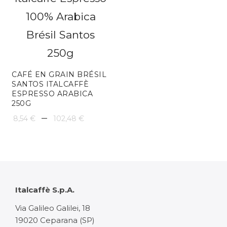
4,87 €
de
à
prix :
58,41 €
18,25 €
à
CAFÉ EN GRAIN BRÉSIL
109,51 
SANTOS ITALCAFFÈ
ESPRESSO ARABICA
250G
Plage
–
8,54
€
102,48
€
de
prix :
8,54 €
à
Italcaffè S.p.A.
102,48 €
Via Galileo Galilei, 18
19020 Ceparana (SP)