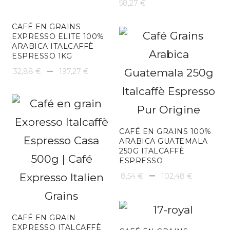
58,27
€
CAFÉ EN GRAINS
EXPRESSO ELITE 100%
ARABICA ITALCAFFÈ
ESPRESSO 1KG
Plage
–
32,88
€
197,27
€
de
prix :
32,88 €
CAFÉ EN GRAINS 100%
ARABICA GUATEMALA
à
250G ITALCAFFÈ
197,27 €
ESPRESSO
Plage
–
8,54
€
102,48
€
de
prix :
CAFÉ EN GRAIN
EXPRESSO ITALCAFFÈ
8,54 €