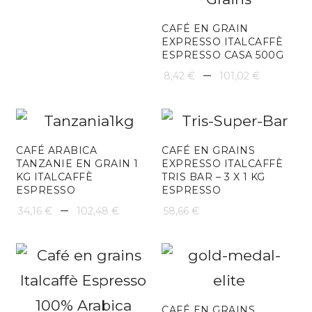
CAFÉ EN GRAIN
EXPRESSO ITALCAFFÈ
ESPRESSO CASA 500G
Plage
–
8,42
€
101,02
€
de
prix :
8,42 €
CAFÉ ARABICA
CAFÉ EN GRAINS
TANZANIE EN GRAIN 1
EXPRESSO ITALCAFFÈ
à
KG ITALCAFFÈ
TRIS BAR – 3 X 1 KG
ESPRESSO
ESPRESSO
101,02 
Plage
–
34,16
€
102,48
€
58,66
€
de
prix :
34,16 €
à
CAFÉ EN GRAINS