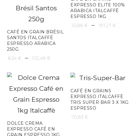
EXPRESSO ELITE 100%
102,48 €
ARABICA ITALCAFFÈ
ESPRESSO 1KG
Plage
–
32,88
€
197,27
€
CAFÉ EN GRAIN BRÉSIL
de
SANTOS ITALCAFFÈ
ESPRESSO ARABICA
prix :
250G
Plage
32,88
–
8,54
€
102,48
€
de
à
prix :
197,27
8,54 €
CAFÉ EN GRAINS
EXPRESSO ITALCAFFÈ
à
TRIS SUPER BAR 3 X 1KG
ESPRESSO
102,48 €
70,83
€
DOLCE CREMA
EXPRESSO CAFÉ EN
GRAIN ESPRESSO 1KG