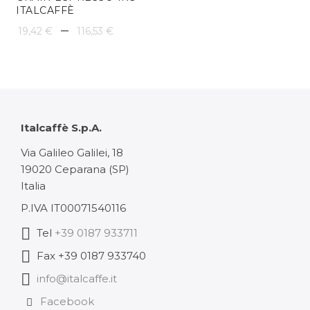
ITALCAFFÈ
Plage
–
19,42
€
116,53
€
de
prix :
19,42 €
à
Italcaffè S.p.A.
116,53 €
Via Galileo Galilei, 18
19020 Ceparana (SP)
Italia
P.IVA IT00071540116
Tel
+39 0187 933711
Fax +39 0187 933740
info@italcaffe.it
Facebook