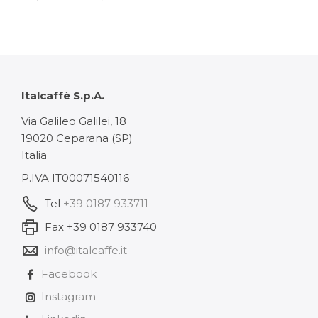
de
prix :
109,31 €
à
Italcaffè S.p.A.
327,94 €
Via Galileo Galilei, 18
19020 Ceparana (SP)
Italia
P.IVA IT00071540116
Tel
+39 0187 933711
Fax +39 0187 933740
info@italcaffe.it
Facebook
Instagram