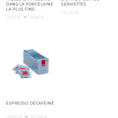
DANS LA PORCELAINE
SERVIETTES
LA PLUS FINE.
120,00
€
Plage
–
32,94
€
65,88
€
de
prix :
32,94 €
à
65,88 €
ESPRESSO DÉCAFÉINÉ
Plage
–
109,31
€
327,94
€