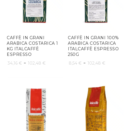
CAFFÈ IN GRANI
CAFFÈ IN GRANI 100%
ARABICA COSTARICA 1
ARABICA COSTARICA
KG ITALCAFFÈ
ITALCAFFÈ ESPRESSO
ESPRESSO
250G
Fascia
Fascia
-
-
34,16
€
102,48
€
8,54
€
102,48
€
di
di
prezzo:
prezzo:
da
da
34,16 €
8,54 €
a
a
102,48 €
102,48 €