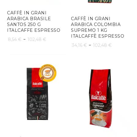
CAFFÈ IN GRANI
ARABICA BRASILE
CAFFÈ IN GRANI
SANTOS 250 G
ARABICA COLOMBIA
ITALCAFFE ESPRESSO
SUPREMO 1 KG
ITALCAFFÈ ESPRESSO
Fascia
-
8,54
€
102,48
€
Fascia
-
34,16
€
102,48
€
di
di
prezzo:
prezzo:
da
da
8,54 €
34,16 €
a
a
102,48 €
102,48 