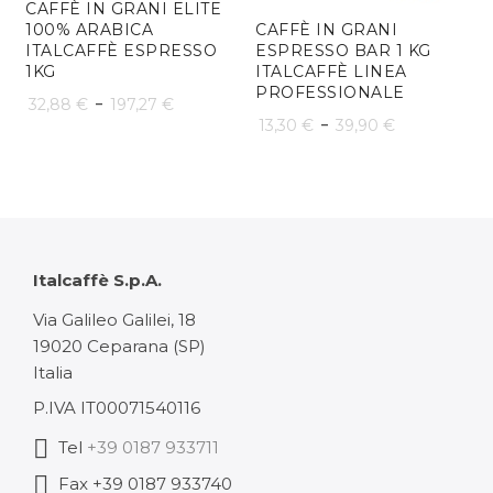
CAFFÈ IN GRANI ELITE
100% ARABICA
CAFFÈ IN GRANI
ITALCAFFÈ ESPRESSO
ESPRESSO BAR 1 KG
1KG
ITALCAFFÈ LINEA
PROFESSIONALE
Fascia
-
32,88
€
197,27
€
Fascia
-
13,30
€
39,90
€
di
di
prezzo:
prezzo:
da
da
32,88 €
13,30 €
Italcaffè S.p.A.
a
a
Via Galileo Galilei, 18
197,27 €
19020 Ceparana (SP)
39,90 €
Italia
P.IVA IT00071540116
Tel
+39 0187 933711
Fax +39 0187 933740