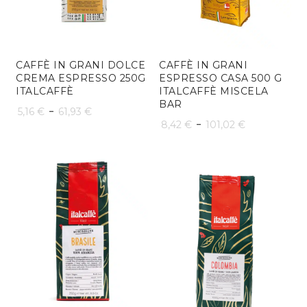
CAFFÈ IN GRANI DOLCE
CAFFÈ IN GRANI
CREMA ESPRESSO 250G
ESPRESSO CASA 500 G
ITALCAFFÈ
ITALCAFFÈ MISCELA
BAR
Fascia
-
5,16
€
61,93
€
Fascia
-
8,42
€
101,02
€
di
di
prezzo:
prezzo:
da
da
5,16 €
8,42 €
a
a
61,93 €
101,02 €