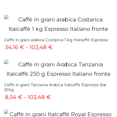
Caffè in grani arabica Costarica 1 kg Italcaffè Espresso
Fascia
34,16
€
-
102,48
€
di
prezzo:
da
34,16 €
Caffè in grani Tanzania Arabica Italcaffè Espresso Bar
250g
a
Fascia
8,54
€
-
102,48
€
102,48 €
di
prezzo: