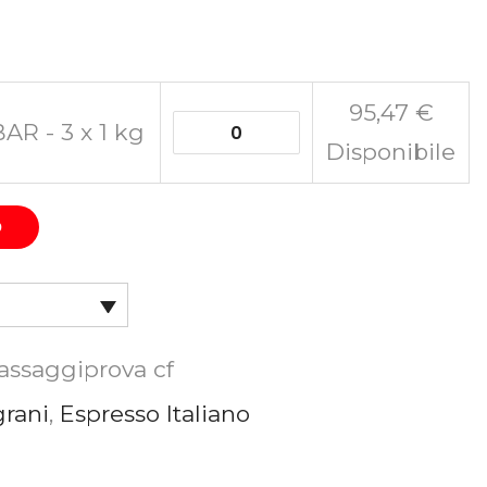
95,47
€
AR - 3 x 1 kg
Disponibile
O
1assaggiprova cf
grani
,
Espresso Italiano