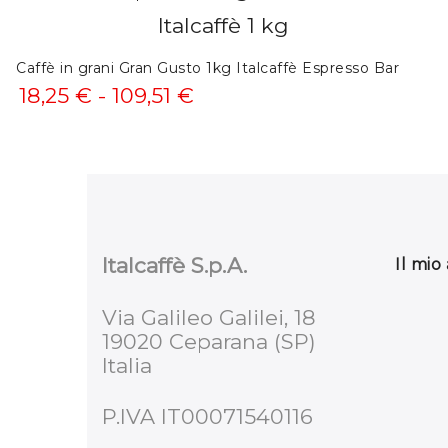
da
5,55 €
Caffè in grani Gran Gusto 1kg Italcaffè Espresso Bar
a
Fascia
18,25
€
-
109,51
€
66,61 €
di
prezzo:
da
18,25 €
Italcaffè S.p.A.
Il mio
a
109,51 €
Via Galileo Galilei, 18
19020 Ceparana (SP)
Italia
P.IVA IT00071540116