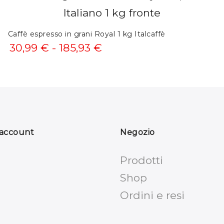
da
8,54 €
Caffè espresso in grani Royal 1 kg Italcaffè
Fascia
30,99
€
-
185,93
€
a
di
102,48 €
prezzo:
da
30,99 €
 account
Negozio
a
185,93 €
Prodotti
Shop
Ordini e resi