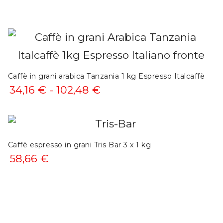
Caffè in grani arabica Tanzania 1 kg Espresso Italcaffè
Fascia
34,16
€
-
102,48
€
di
prezzo:
da
Caffè espresso in grani Tris Bar 3 x 1 kg
58,66
€
34,16 €
a
102,48 €