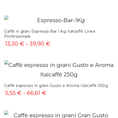
Caffè in grani Espresso Bar 1 kg Italcaffè Linea
Professionale
Fascia
13,30
€
-
39,90
€
di
prezzo:
da
13,30 €
Caffè espresso in grani Gusto e Aroma Italcaffè 250g
a
Fascia
5,55
€
-
66,61
€
39,90 €
di
prezzo: