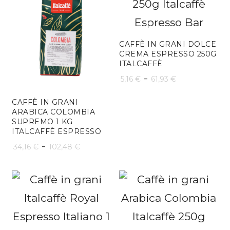
CAFFÈ IN GRANI DOLCE
CREMA ESPRESSO 250G
ITALCAFFÈ
Fascia
-
5,16
€
61,93
€
di
CAFFÈ IN GRANI
ARABICA COLOMBIA
prezzo:
SUPREMO 1 KG
da
ITALCAFFÈ ESPRESSO
Fascia
-
34,16
€
102,48
€
5,16 €
di
a
prezzo:
61,93 €
da
34,16 €