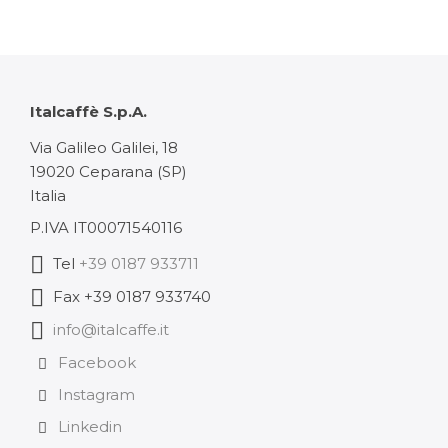
da
20,98 €
a
Italcaffè S.p.A.
125,90 
Via Galileo Galilei, 18
19020 Ceparana (SP)
Italia
P.IVA IT00071540116
Tel
+39 0187 933711
Fax +39 0187 933740
info@italcaffe.it
Facebook
Instagram
Linkedin