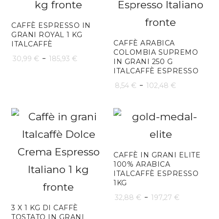
a
102,48 €
CAFFÈ ESPRESSO IN
GRANI ROYAL 1 KG
CAFFÈ ARABICA
ITALCAFFÈ
COLOMBIA SUPREMO
Fascia
-
30,99
€
185,93
€
IN GRANI 250 G
ITALCAFFÈ ESPRESSO
di
Fascia
-
8,54
€
102,48
€
prezzo:
di
da
prezzo:
30,99 €
da
a
8,54 €
CAFFÈ IN GRANI ELITE
185,93 €
100% ARABICA
a
ITALCAFFÈ ESPRESSO
1KG
102,48 €
Fascia
-
32,88
€
197,27
€
3 X 1 KG DI CAFFÈ
di
TOSTATO IN GRANI