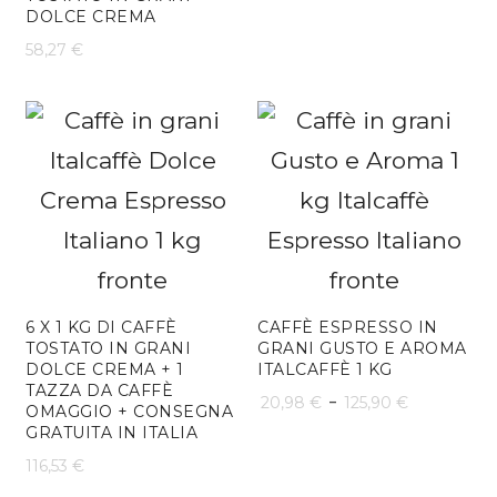
DOLCE CREMA
prezzo:
58,27
€
da
32,88 €
a
197,27 
6 X 1 KG DI CAFFÈ
CAFFÈ ESPRESSO IN
TOSTATO IN GRANI
GRANI GUSTO E AROMA
DOLCE CREMA + 1
ITALCAFFÈ 1 KG
TAZZA DA CAFFÈ
Fascia
-
20,98
€
125,90
€
OMAGGIO + CONSEGNA
GRATUITA IN ITALIA
di
116,53
€
prezzo: