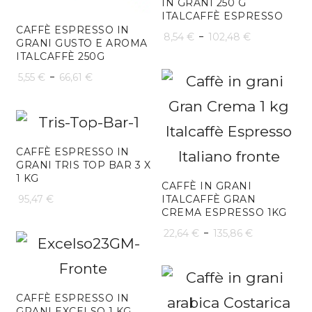
IN GRANI 250 G
ITALCAFFÈ ESPRESSO
CAFFÈ ESPRESSO IN
Fascia
-
8,54
€
102,48
€
GRANI GUSTO E AROMA
ITALCAFFÈ 250G
di
Fascia
-
5,55
€
66,61
€
prezzo:
di
da
prezzo:
8,54 €
da
CAFFÈ ESPRESSO IN
a
GRANI TRIS TOP BAR 3 X
5,55 €
1 KG
102,48 €
CAFFÈ IN GRANI
a
ITALCAFFÈ GRAN
95,47
€
CREMA ESPRESSO 1KG
66,61 €
Fascia
-
22,64
€
135,86
€
di
prezzo:
CAFFÈ ESPRESSO IN
da
GRANI EXCELSO 1 KG