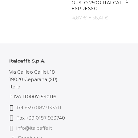
da
GUSTO 250G ITALCAFFÈ
ESPRESSO
34,16 €
Fascia
-
4,87
€
58,41
€
a
di
102,48 €
prezzo:
da
4,87 €
Italcaffè S.p.A.
a
Via Galileo Galilei, 18
19020 Ceparana (SP)
58,41 €
Italia
P.IVA IT00071540116
Tel
+39 0187 933711
Fax +39 0187 933740
info@italcaffe.it