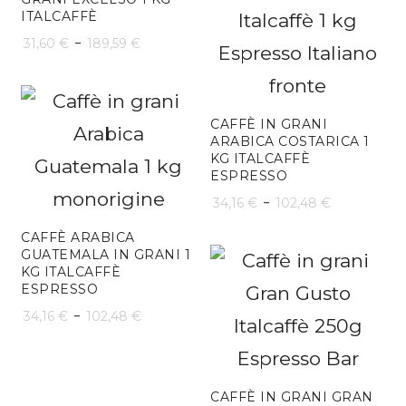
ITALCAFFÈ
22,64 €
Fascia
-
31,60
€
189,59
€
a
di
135,86 €
prezzo:
CAFFÈ IN GRANI
da
ARABICA COSTARICA 1
KG ITALCAFFÈ
31,60 €
ESPRESSO
Fascia
-
a
34,16
€
102,48
€
di
189,59 €
CAFFÈ ARABICA
GUATEMALA IN GRANI 1
prezzo:
KG ITALCAFFÈ
ESPRESSO
da
Fascia
-
34,16
€
102,48
€
34,16 €
di
a
prezzo:
102,48 
CAFFÈ IN GRANI GRAN