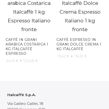
a
da
39,90 €
34,16 €
a
102,48 
CAFFÈ IN GRANI
CAFFÈ ESPRESSO IN
ARABICA COSTARICA 1
GRANI DOLCE CREMA 1
KG ITALCAFFÈ
KG ITALCAFFÈ
ESPRESSO
Fascia
-
19,42
€
116,53
€
Fascia
-
34,16
€
102,48
€
di
di
prezzo:
prezzo:
da
da
19,42 €
34,16 €
Italcaffè S.p.A.
a
a
Via Galileo Galilei, 18
116,53 €