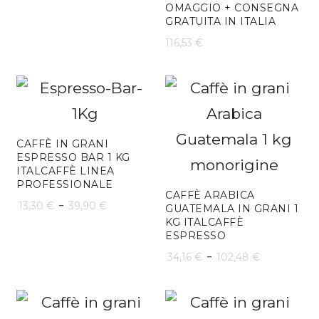
OMAGGIO + CONSEGNA
GRATUITA IN ITALIA
prezzo:
116,53
€
da
30,99 €
a
185,93 €
CAFFÈ IN GRANI
ESPRESSO BAR 1 KG
ITALCAFFÈ LINEA
PROFESSIONALE
CAFFÈ ARABICA
Fascia
-
13,30
€
39,90
€
GUATEMALA IN GRANI 1
KG ITALCAFFÈ
di
ESPRESSO
prezzo:
Fascia
-
34,16
€
102,48
€
da
di
13,30 €
prezzo: