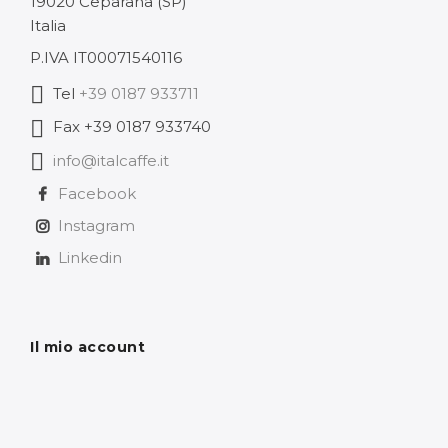
19020 Ceparana (SP)
102,48 €
Italia
P.IVA IT00071540116
Tel
+39 0187 933711
Fax +39 0187 933740
info@italcaffe.it
Facebook
Instagram
Linkedin
Il mio account