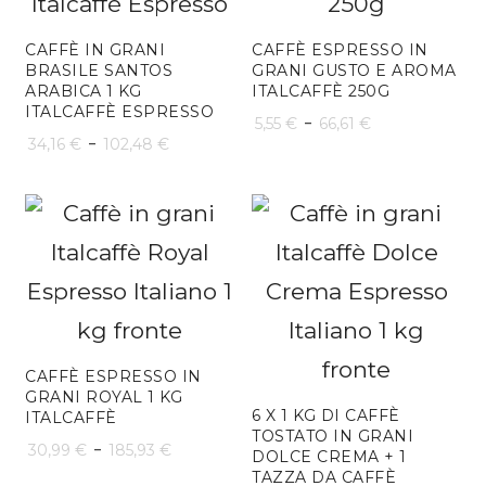
CAFFÈ IN GRANI
CAFFÈ ESPRESSO IN
BRASILE SANTOS
GRANI GUSTO E AROMA
ARABICA 1 KG
ITALCAFFÈ 250G
ITALCAFFÈ ESPRESSO
Fascia
-
5,55
€
66,61
€
Fascia
-
34,16
€
102,48
€
di
di
prezzo:
prezzo:
da
da
5,55 €
34,16 €
a
a
66,61 €
102,48 €
CAFFÈ ESPRESSO IN
GRANI ROYAL 1 KG
6 X 1 KG DI CAFFÈ
ITALCAFFÈ
TOSTATO IN GRANI
Fascia
-
30,99
€
185,93
€
DOLCE CREMA + 1
TAZZA DA CAFFÈ
di