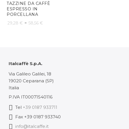
da
TAZZINE DA CAFFÈ
32,94 €
ESPRESSO IN
109,31 €
PORCELLANA
a
Fascia
-
a
29,28
€
58,56
€
65,88 €
di
327,94 €
prezzo:
da
29,28 €
Italcaffè S.p.A.
a
Via Galileo Galilei, 18
19020 Ceparana (SP)
58,56 €
Italia
P.IVA IT00071540116
Tel
+39 0187 933711
Fax +39 0187 933740
info@italcaffe.it