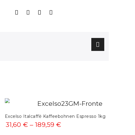
Excelso Italcaffè Kaffeebohnen Espresso 1kg
Preisspanne:
31,60
€
–
189,59
€