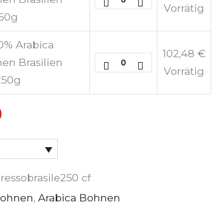
Vorrätig
250g
00% Arabica
102,48
€
en Brasilien
Vorrätig
250g
ressobrasile250 cf
bohnen
,
Arabica Bohnen