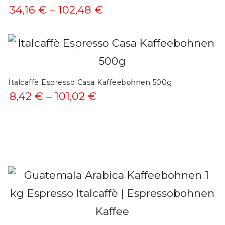
Preisspanne:
34,16
€
–
102,48
€
34,16 €
bis
102,48 €
Italcaffè Espresso Casa Kaffeebohnen 500g
Preisspanne:
8,42
€
–
101,02
€
8,42 €
bis
101,02 €