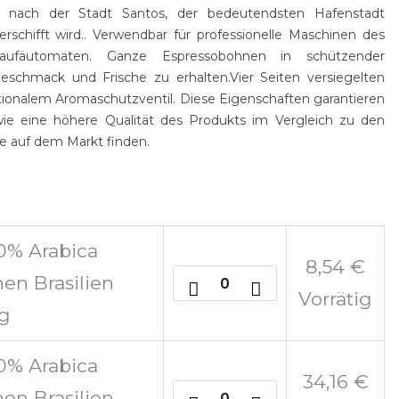
 nach der Stadt Santos, der bedeutendsten Hafenstadt
rschifft wird.. Verwendbar für professionelle Maschinen des
kaufäutomaten.
Ganze Espressobohnen
in schützender
eschmack und Frische zu erhalten.
Vier Seiten versiegelten
tionalem Aromaschutzventil. Diese Eigenschaften garantieren
wie eine höhere Qualität des Produkts im Vergleich zu den
Sie auf dem Markt finden
.
00% Arabica
8,54
€
en Brasilien
Vorrätig
0g
00% Arabica
34,16
€
en Brasilien