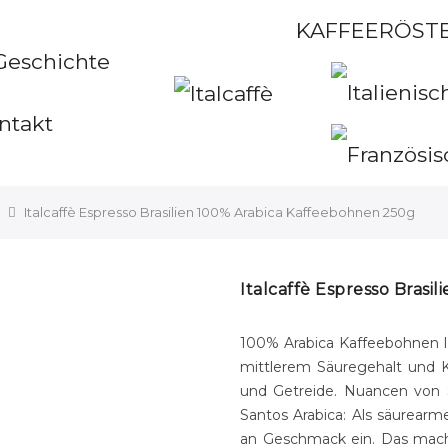
KAFFEERÖSTE
Geschichte
ntakt
Italcaffè Espresso Brasilien 100% Arabica Kaffeebohnen 250g
Italcaffè Espresso Bras
1
00% Arabica Kaffeebohnen
mittlerem Säuregehalt und K
und Getreide. Nuancen von
Santos Arabica: Als säurearme
an Geschmack ein. Das macht