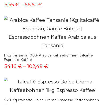
Preisspanne:
5,55
€
–
66,61
€
5,55 €
bis
66,61 €
1 Kg Tansania 100% Arabica Kaffeebohnen Italcaffè
Espresso Kaffee
Preisspanne:
34,16
€
–
102,48
€
34,16 €
bis
102,48 €
3 x 1 Kg Italcaffè Dolce Crema Espresso Kaffeebohnen