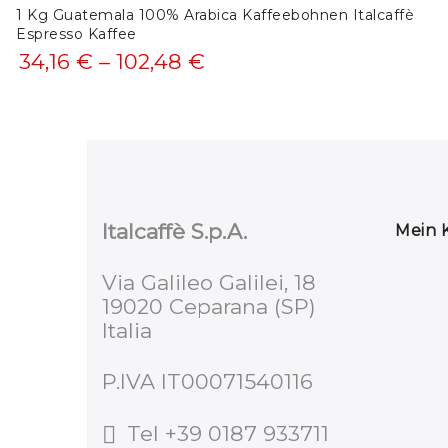
1 Kg Guatemala 100% Arabica Kaffeebohnen Italcaffè
Espresso Kaffee
Preisspanne:
34,16
€
–
102,48
€
34,16 €
bis
102,48 €
Italcaffè S.p.A.
Mein 
Via Galileo Galilei, 18
19020 Ceparana (SP)
Italia
P.IVA IT00071540116
Tel
+39 0187 933711