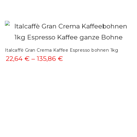
31,60 €
bis
189,59 €
Italcaffè Gran Crema Kaffee Espresso bohnen 1kg
Preisspanne:
22,64
€
–
135,86
€
22,64 €
bis
135,86 €