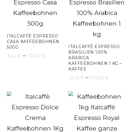
ITALCAFFÈ ESPRESSO
CASA KAFFEEBOHNEN
ITALCAFFÈ ESPRESSO
500G
BRASILIEN 100%
Preisspanne:
–
8,42
€
101,02
€
ARABICA
KAFFEEBOHNEN 1 KG –
8,42 €
KAFFEE
bis
Preissp
–
34,16
€
102,48
€
101,02 €
34,16 €
bis
102,48 