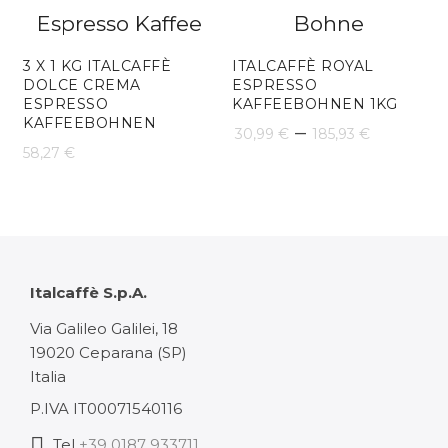
3 X 1 KG ITALCAFFÈ
ITALCAFFÈ ROYAL
DOLCE CREMA
ESPRESSO
ESPRESSO
KAFFEEBOHNEN 1KG
KAFFEEBOHNEN
Preissp
–
30,99
€
185,93
€
58,27
€
30,99 €
bis
185,93 
Italcaffè S.p.A.
Via Galileo Galilei, 18
19020 Ceparana (SP)
Italia
P.IVA IT00071540116
Tel
+39 0187 933711