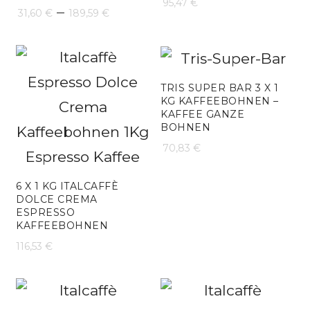
95,47
€
Preisspanne:
–
31,60
€
189,59
€
31,60 €
bis
189,59 €
TRIS SUPER BAR 3 X 1
KG KAFFEEBOHNEN –
KAFFEE GANZE
BOHNEN
70,83
€
6 X 1 KG ITALCAFFÈ
DOLCE CREMA
ESPRESSO
KAFFEEBOHNEN
116,53
€