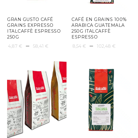
GRAN GUSTO CAFÉ
CAFÉ EN GRAINS 100%
GRAINS EXPRESSO
ARABICA GUATEMALA
ITALCAFFÈ ESPRESSO
250G ITALCAFFÈ
250G
ESPRESSO
Plage
Plage
–
–
4,87
€
58,41
€
8,54
€
102,48
€
de
de
prix :
prix :
4,87 €
8,54 €
à
à
58,41 €
102,48