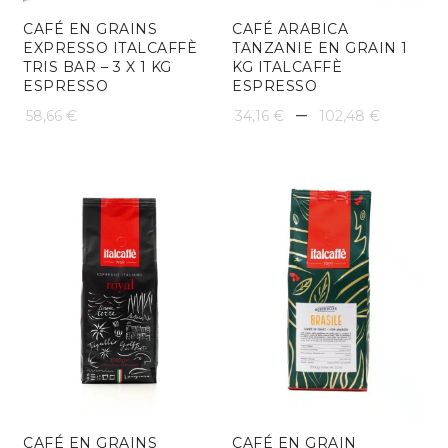
CAFÉ EN GRAINS
CAFÉ ARABICA
EXPRESSO ITALCAFFÈ
TANZANIE EN GRAIN 1
TRIS BAR – 3 X 1 KG
KG ITALCAFFÈ
ESPRESSO
ESPRESSO
Plage
–
58,66
€
34,16
€
102,48
€
de
prix :
34,16 
à
102,48
CAFÉ EN GRAINS
CAFÉ EN GRAIN