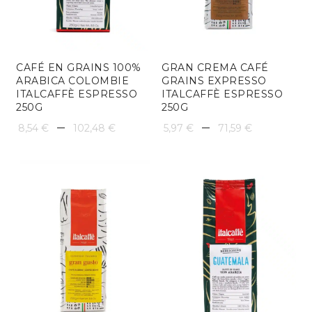
CAFÉ EN GRAINS 100%
GRAN CREMA CAFÉ
ARABICA COLOMBIE
GRAINS EXPRESSO
ITALCAFFÈ ESPRESSO
ITALCAFFÈ ESPRESSO
250G
250G
Plage
Plage
–
–
8,54
€
102,48
€
5,97
€
71,59
€
de
de
prix :
prix :
8,54 €
5,97 €
à
à
102,48 €
71,59 €