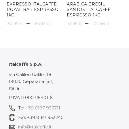
EXPRESSO ITALCAFFÈ
ARABICA BRÉSIL
ROYAL BAR ESPRESSO
SANTOS ITALCAFFÈ
1KG
ESPRESSO 1KG
Plage
Plage
–
–
30,99
€
185,93
€
34,16
€
102,48
€
de
de
prix :
prix :
30,99 €
34,16 
à
à
Italcaffè S.p.A.
185,93 €
102,48
Via Galileo Galilei, 18
19020 Ceparana (SP)
Italia
P.IVA IT00071540116
Tel
+39 0187 933711
Fax +39 0187 933740
info@italcaffe.it