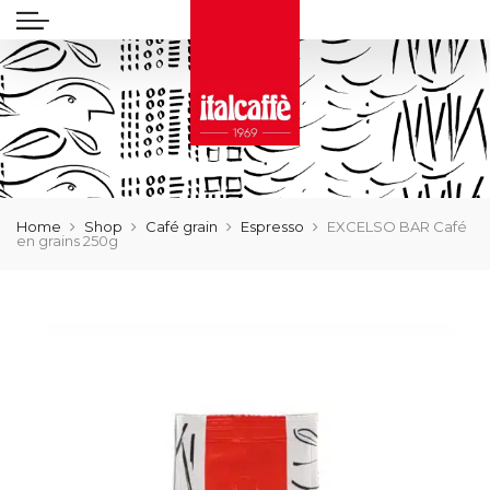
Home
Shop
Café grain
Espresso
EXCELSO BAR Café
en grains 250g